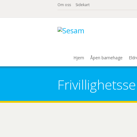
Om oss
Sidekart
Hjem
Åpen barnehage
Eldr
Frivillighetss
Du er her