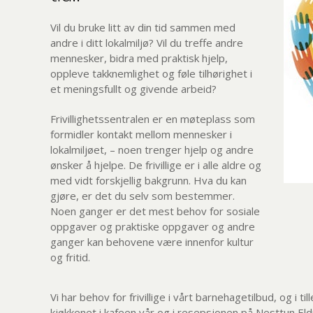
Vil du bruke litt av din tid sammen med
andre i ditt lokalmiljø? Vil du treffe andre
mennesker, bidra med praktisk hjelp,
oppleve takknemlighet og føle tilhørighet i
et meningsfullt og givende arbeid?
Frivillighetssentralen er en møteplass som
formidler kontakt mellom mennesker i
lokalmiljøet, – noen trenger hjelp og andre
ønsker å hjelpe. De frivillige er i alle aldre og
med vidt forskjellig bakgrunn. Hva du kan
gjøre, er det du selv som bestemmer.
Noen ganger er det mest behov for sosiale
oppgaver og praktiske oppgaver og andre
ganger kan behovene være innenfor kultur
og fritid.
Vi har behov for frivillige i vårt barnehagetilbud, og i ti
kjøkkenet i kafeen vår og i resepsjonen på Nesttun E