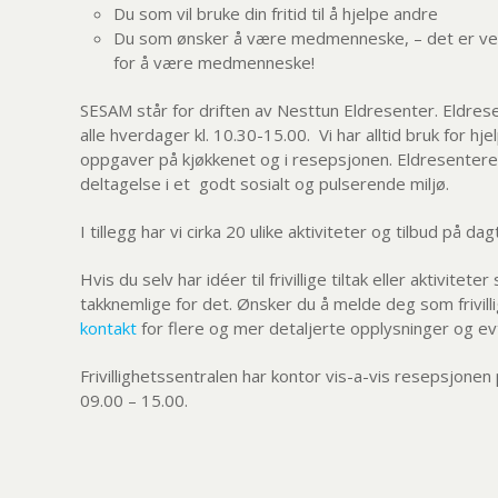
Du som vil bruke din fritid til å hjelpe andre
Du som ønsker å være medmenneske, – det er ver
for å være medmenneske!
SESAM står for driften av Nesttun Eldresenter. Eldres
alle hverdager kl. 10.30-15.00. Vi har alltid bruk for hjel
oppgaver på kjøkkenet og i resepsjonen. Eldresenteret 
deltagelse i et godt sosialt og pulserende miljø.
I tillegg har vi cirka 20 ulike aktiviteter og tilbud på dag
Hvis du selv har idéer til frivillige tiltak eller aktivite
takknemlige for det. Ønsker du å melde deg som frivillig
kontakt
for flere og mer detaljerte opplysninger og evt
Frivillighetssentralen har kontor vis-a-vis resepsjonen
09.00 – 15.00.