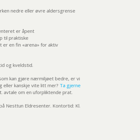
ken nedre eller øvre aldersgrense
enteret er åpent
p til praktiske
er en fin «arena» for aktiv
tid og kveldstid.
ter som kan gjøre nærmiljøet bedre, er vi
 eller kanskje vite litt mer?
Ta gjerne
. avtale om en uforpliktende prat.
 på Nesttun Eldresenter. Kontortid: Kl.