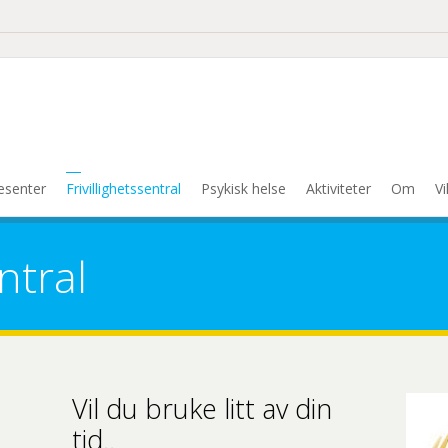
esenter
Frivillighetssentral
Psykisk helse
Aktiviteter
Om
Vi
entral
Vil du bruke litt av din
tid..