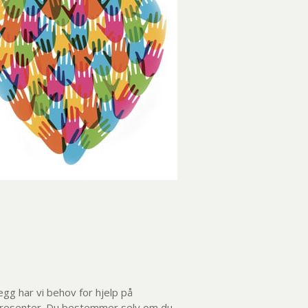
llegg har vi behov for hjelp på
ldresenter. Du bestemmer selv om du